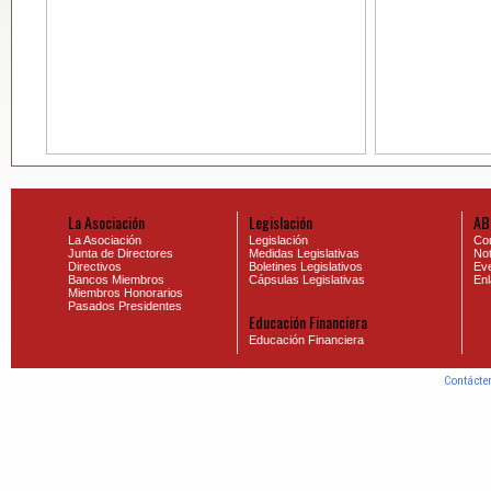
La Asociación
Legislación
AB
La Asociación
Legislación
Co
Junta de Directores
Medidas Legislativas
Not
Directivos
Boletines Legislativos
Eve
Bancos Miembros
Cápsulas Legislativas
En
Miembros Honorarios
Pasados Presidentes
Educación Financiera
Educación Financiera
Contácte