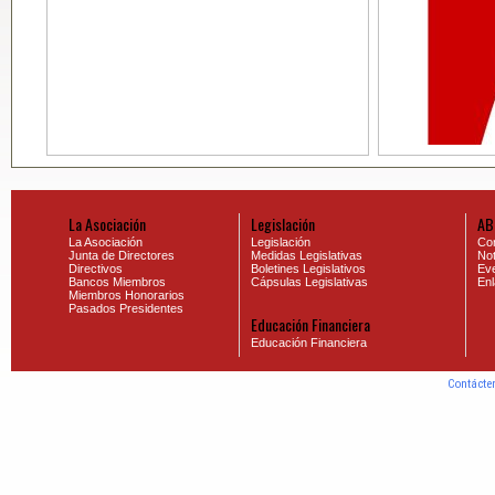
La Asociación
Legislación
AB
La Asociación
Legislación
Co
Junta de Directores
Medidas Legislativas
Not
Directivos
Boletines Legislativos
Eve
Bancos Miembros
Cápsulas Legislativas
En
Miembros Honorarios
Pasados Presidentes
Educación Financiera
Educación Financiera
Contácte